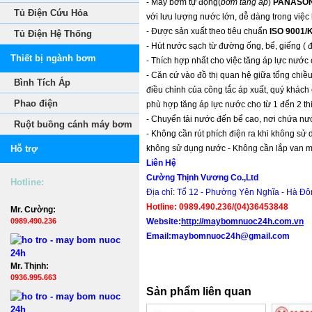
- Máy bơm tự động(
bơm tăng áp
)
PANASON
Tủ Điện Cứu Hỏa
với lưu lượng nước lớn, dễ dàng trong việc 
- Được sản xuất theo tiêu chuẩn
ISO 9001/
Tủ Điện Hệ Thống
- Hút nước sạch từ đường ống, bể, giếng (
Thiết bị ngành bơm
- Thích hợp nhất cho việc tăng áp lực nước c
- Căn cứ vào đồ thị quan hệ giữa tổng chiều
Bình Tích Áp
điều chỉnh của công tắc áp xuất, quý khách
Phao điện
phù hợp tăng áp lực nước cho từ 1 đến 2 thiế
- Chuyển tải nước đến bể cao, nơi chứa nướ
Ruột buồng cánh máy bơm
- Không cần rút phích điện ra khi không sử
Hỗ trợ
không sử dụng nước - Không cần lắp van mộ
Liên Hệ
Cường Thịnh Vương Co.,Ltd
Hotline:
Địa chỉ: Tổ 12 - Phường Yên Nghĩa - Hà Đô
Hotline:
0989.490.236/(04)36453848
Mr. Cường:
0989.490.236
Website:
http://
maybomnuoc24h.com.vn
Email:maybomnuoc24h@gmail.com
Mr. Thịnh:
0936.995.663
Sản phẩm liên quan