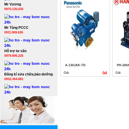
Mr Vương
0975.135.635
Mr Tùng PCCC
0911.069.626
Hỗ trợ tư vấn
0979.806.225
A-130JAK-TD
PH-200
Giá:
0đ
Giá:
Đăng kí sửa chữa,bảo dưỡng
0932.364.681