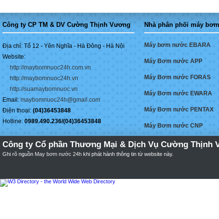
Công ty CP TM & DV Cường Thịnh Vương
Nhà phân phối máy bơm
Máy bơm nước EBARA
Địa chỉ: Tổ 12 - Yên Nghĩa - Hà Đông - Hà Nội
Website:
Máy Bơm nước APP
http://maybomnuoc24h.com.vn
Máy Bơm nước FORAS
http://maybomnuoc24h.vn
http://suamaybomnuoc.vn
Máy Bơm nước EWARA
Email:
maybomnuoc24h@gmail.com
Máy Bơm nước PENTAX
Điện thoại:
(04)36453848
Hotline:
0989.490.236/(04)36453848
Máy Bơm nước CNP
Công ty Cổ phần Thương Mại & Dịch Vụ Cường Thịnh 
Ghi rõ nguồn
May bơm nước 24h
khi phát hành thông tin từ website này.