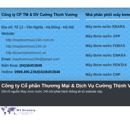
Công ty CP TM & DV Cường Thịnh Vương
Nhà phân phối máy bơm
Máy bơm nước EBARA
Địa chỉ: Tổ 12 - Yên Nghĩa - Hà Đông - Hà Nội
Website:
Máy Bơm nước APP
http://maybomnuoc24h.com.vn
Máy Bơm nước FORAS
http://maybomnuoc24h.vn
http://suamaybomnuoc.vn
Máy Bơm nước EWARA
Email:
maybomnuoc24h@gmail.com
Máy Bơm nước PENTAX
Điện thoại:
(04)36453848
Hotline:
0989.490.236/(04)36453848
Máy Bơm nước CNP
Công ty Cổ phần Thương Mại & Dịch Vụ Cường Thịnh 
Ghi rõ nguồn
May bơm nước 24h
khi phát hành thông tin từ website này.