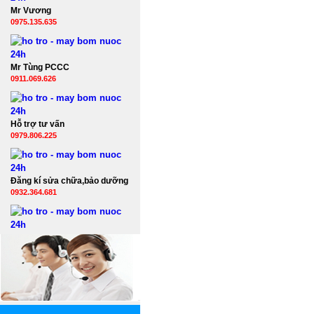
Mr Vương
0975.135.635
Mr Tùng PCCC
0911.069.626
Hỗ trợ tư vấn
0979.806.225
Đăng kí sửa chữa,bảo dưỡng
0932.364.681