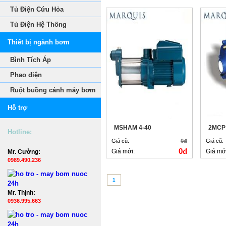
Tủ Điện Cứu Hỏa
Tủ Điện Hệ Thống
Thiết bị ngành bơm
Bình Tích Áp
Phao điện
Ruột buồng cánh máy bơm
Hỗ trợ
MSHAM 4-40
2MCP
Hotline:
Giá cũ:
0đ
Giá cũ:
0đ
Giá mới:
Giá mớ
Mr. Cường:
0989.490.236
1
Mr. Thịnh:
0936.995.663