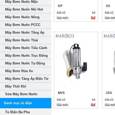
Máy Bơm Nước Mặn
KP
SS
Máy Bơm Nước Nồi Hơi
Giá cũ:
0đ
Giá cũ:
Máy Bơm Nước Nóng
0đ
Giá mới:
Giá mớ
Máy Bơm Nước PCCC
Máy Bơm Nước Tăng Áp
Máy Bơm Nước Thải
Máy Bơm Nước Tiểu Cảnh
Máy Bơm Nước Trục Đứng
Máy Bơm Nước Tự Động
Máy Bơm Rửa Xe
Máy Bơm Tăng Áp Điện Tử
Máy Thổi Khí
MVS
2SS
Sửa Máy Bơm Nước
Giá cũ:
0đ
Giá cũ:
Danh mục tủ điện
0đ
Giá mới:
Giá mớ
Tủ Điện Ba Pha