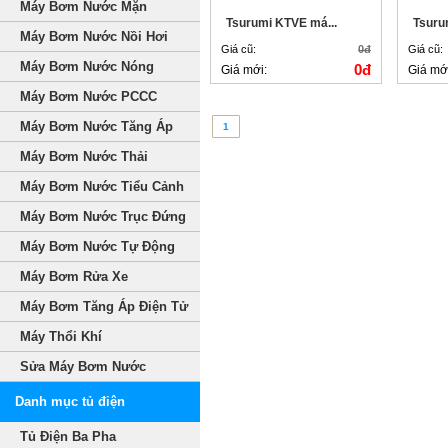
Máy Bơm Nước Mặn
Tsurumi KTVE má...
Tsuru
Máy Bơm Nước Nồi Hơi
Giá cũ:
0đ
Giá cũ:
Máy Bơm Nước Nóng
0đ
Giá mới:
Giá mớ
Máy Bơm Nước PCCC
Máy Bơm Nước Tăng Áp
1
Máy Bơm Nước Thải
Máy Bơm Nước Tiểu Cảnh
Máy Bơm Nước Trục Đứng
Máy Bơm Nước Tự Động
Máy Bơm Rửa Xe
Máy Bơm Tăng Áp Điện Tử
Máy Thổi Khí
Sửa Máy Bơm Nước
Danh mục tủ điện
Tủ Điện Ba Pha