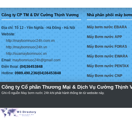
Công ty CP TM & DV Cường Thịnh Vương
Nhà phân phối máy bơm
Máy bơm nước EBARA
Địa chỉ: Tổ 12 - Yên Nghĩa - Hà Đông - Hà Nội
Website:
Máy Bơm nước APP
http://maybomnuoc24h.com.vn
Máy Bơm nước FORAS
http://maybomnuoc24h.vn
http://suamaybomnuoc.vn
Máy Bơm nước EWARA
Email:
maybomnuoc24h@gmail.com
Máy Bơm nước PENTAX
Điện thoại:
(04)36453848
Hotline:
0989.490.236/(04)36453848
Máy Bơm nước CNP
Công ty Cổ phần Thương Mại & Dịch Vụ Cường Thịnh 
Ghi rõ nguồn
May bơm nước 24h
khi phát hành thông tin từ website này.