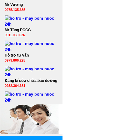
Mr Vương
0975.135.635
Mr Tùng PCCC
0911.069.626
Hỗ trợ tư vấn
0979.806.225
Đăng kí sửa chữa,bảo dưỡng
0932.364.681