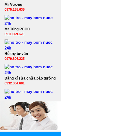
Mr Vương
0975.135.635
Mr Tùng PCCC
0911.069.626
Hỗ trợ tư vấn
0979.806.225
Đăng kí sửa chữa,bảo dưỡng
0932.364.681