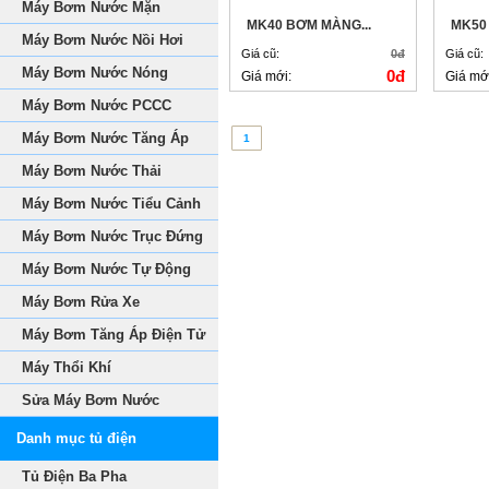
Máy Bơm Nước Mặn
MK40 BƠM MÀNG...
MK50 
Máy Bơm Nước Nồi Hơi
Giá cũ:
0đ
Giá cũ:
Máy Bơm Nước Nóng
0đ
Giá mới:
Giá mớ
Máy Bơm Nước PCCC
Máy Bơm Nước Tăng Áp
1
Máy Bơm Nước Thải
Máy Bơm Nước Tiểu Cảnh
Máy Bơm Nước Trục Đứng
Máy Bơm Nước Tự Động
Máy Bơm Rửa Xe
Máy Bơm Tăng Áp Điện Tử
Máy Thổi Khí
Sửa Máy Bơm Nước
Danh mục tủ điện
Tủ Điện Ba Pha