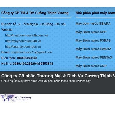
Công ty CP TM & DV Cường Thịnh Vương
Nhà phân phối máy bơm
Máy bơm nước EBARA
Địa chỉ: Tổ 12 - Yên Nghĩa - Hà Đông - Hà Nội
Website:
Máy Bơm nước APP
http://maybomnuoc24h.com.vn
Máy Bơm nước FORAS
http://maybomnuoc24h.vn
http://suamaybomnuoc.vn
Máy Bơm nước EWARA
Email:
maybomnuoc24h@gmail.com
Máy Bơm nước PENTAX
Điện thoại:
(04)36453848
Hotline:
0989.490.236/(04)36453848
Máy Bơm nước CNP
Công ty Cổ phần Thương Mại & Dịch Vụ Cường Thịnh 
Ghi rõ nguồn
May bơm nước 24h
khi phát hành thông tin từ website này.