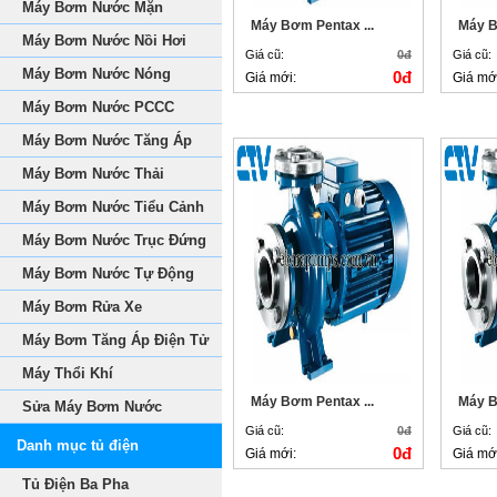
Máy Bơm Nước Mặn
Máy Bơm Pentax ...
Máy B
Máy Bơm Nước Nồi Hơi
Giá cũ:
0đ
Giá cũ:
Máy Bơm Nước Nóng
0đ
Giá mới:
Giá mớ
Máy Bơm Nước PCCC
Máy Bơm Nước Tăng Áp
Máy Bơm Nước Thải
Máy Bơm Nước Tiểu Cảnh
Máy Bơm Nước Trục Đứng
Máy Bơm Nước Tự Động
Máy Bơm Rửa Xe
Máy Bơm Tăng Áp Điện Tử
Máy Thổi Khí
Máy Bơm Pentax ...
Máy B
Sửa Máy Bơm Nước
Giá cũ:
0đ
Giá cũ:
Danh mục tủ điện
0đ
Giá mới:
Giá mớ
Tủ Điện Ba Pha