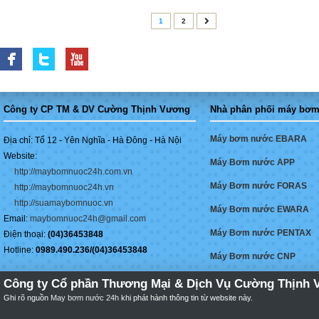
1
2
Công ty CP TM & DV Cường Thịnh Vương
Nhà phân phối máy bơm
Máy bơm nước EBARA
Địa chỉ: Tổ 12 - Yên Nghĩa - Hà Đông - Hà Nội
Website:
Máy Bơm nước APP
http://maybomnuoc24h.com.vn
Máy Bơm nước FORAS
http://maybomnuoc24h.vn
http://suamaybomnuoc.vn
Máy Bơm nước EWARA
Email:
maybomnuoc24h@gmail.com
Máy Bơm nước PENTAX
Điện thoại:
(04)36453848
Hotline:
0989.490.236/(04)36453848
Máy Bơm nước CNP
Công ty Cổ phần Thương Mại & Dịch Vụ Cường Thịnh 
Ghi rõ nguồn
May bơm nước 24h
khi phát hành thông tin từ website này.