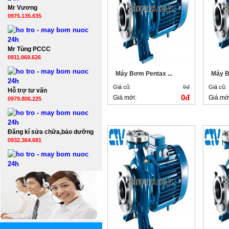
Mr Vương
0975.135.635
Mr Tùng PCCC
0911.069.626
Máy Bơm Pentax ...
Máy B
Giá cũ:
0đ
Giá cũ:
Hỗ trợ tư vấn
0đ
Giá mới:
Giá mớ
0979.806.225
Đăng kí sửa chữa,bảo dưỡng
0932.364.681