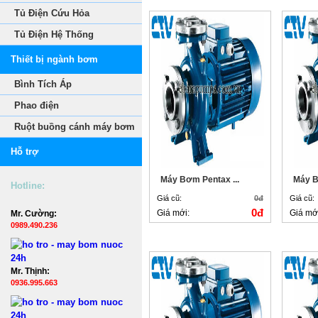
Tủ Điện Cứu Hỏa
Tủ Điện Hệ Thống
Thiết bị ngành bơm
Bình Tích Áp
Phao điện
Ruột buồng cánh máy bơm
Hỗ trợ
Máy Bơm Pentax ...
Máy B
Hotline:
Giá cũ:
0đ
Giá cũ:
0đ
Giá mới:
Giá mớ
Mr. Cường:
0989.490.236
Mr. Thịnh:
0936.995.663