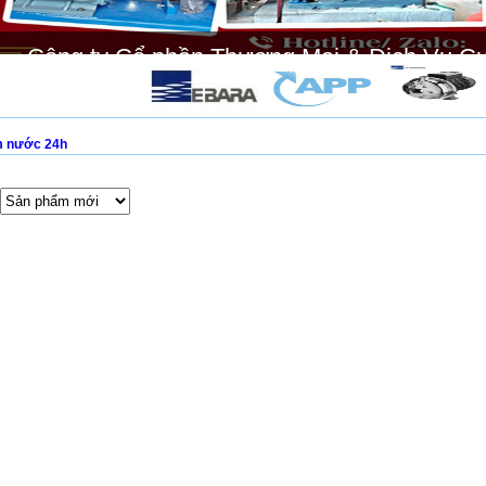
Công ty Cổ phần Thương Mại & Dịch Vụ C
 nước 24h