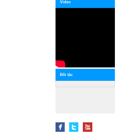
Video
Ðôi tác