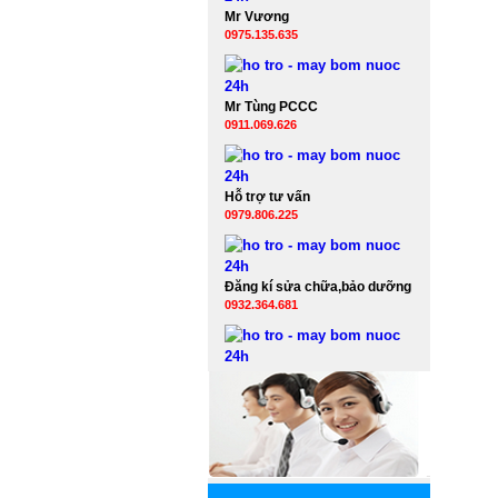
Mr Vương
0975.135.635
Mr Tùng PCCC
0911.069.626
Hỗ trợ tư vấn
0979.806.225
Đăng kí sửa chữa,bảo dưỡng
0932.364.681