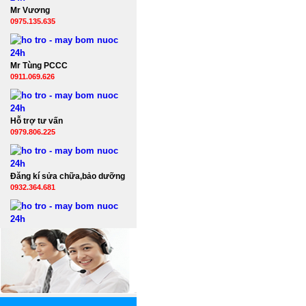
Mr Vương
0975.135.635
Mr Tùng PCCC
0911.069.626
Hỗ trợ tư vấn
0979.806.225
Đăng kí sửa chữa,bảo dưỡng
0932.364.681