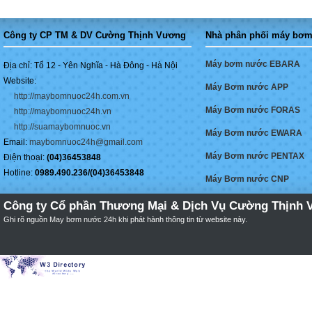
Công ty CP TM & DV Cường Thịnh Vương
Nhà phân phối máy bơm
Máy bơm nước EBARA
Địa chỉ: Tổ 12 - Yên Nghĩa - Hà Đông - Hà Nội
Website:
Máy Bơm nước APP
http://maybomnuoc24h.com.vn
Máy Bơm nước FORAS
http://maybomnuoc24h.vn
http://suamaybomnuoc.vn
Máy Bơm nước EWARA
Email:
maybomnuoc24h@gmail.com
Máy Bơm nước PENTAX
Điện thoại:
(04)36453848
Hotline:
0989.490.236/(04)36453848
Máy Bơm nước CNP
Công ty Cổ phần Thương Mại & Dịch Vụ Cường Thịnh 
Ghi rõ nguồn
May bơm nước 24h
khi phát hành thông tin từ website này.