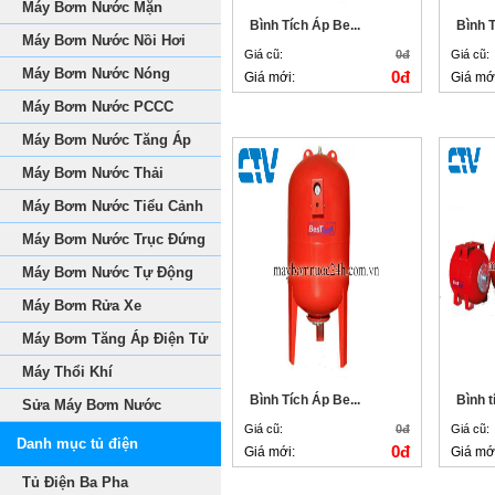
Máy Bơm Nước Mặn
Bình Tích Áp Be...
Bình T
Máy Bơm Nước Nồi Hơi
Giá cũ:
0đ
Giá cũ:
Máy Bơm Nước Nóng
0đ
Giá mới:
Giá mớ
Máy Bơm Nước PCCC
Máy Bơm Nước Tăng Áp
Máy Bơm Nước Thải
Máy Bơm Nước Tiểu Cảnh
Máy Bơm Nước Trục Đứng
Máy Bơm Nước Tự Động
Máy Bơm Rửa Xe
Máy Bơm Tăng Áp Điện Tử
Máy Thổi Khí
Bình Tích Áp Be...
Bình t
Sửa Máy Bơm Nước
Giá cũ:
0đ
Giá cũ:
Danh mục tủ điện
0đ
Giá mới:
Giá mớ
Tủ Điện Ba Pha