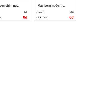
ơm chìm nư...
Máy bơm nước th...
0đ
Giá cũ:
0đ
0đ
0đ
i:
Giá mới: