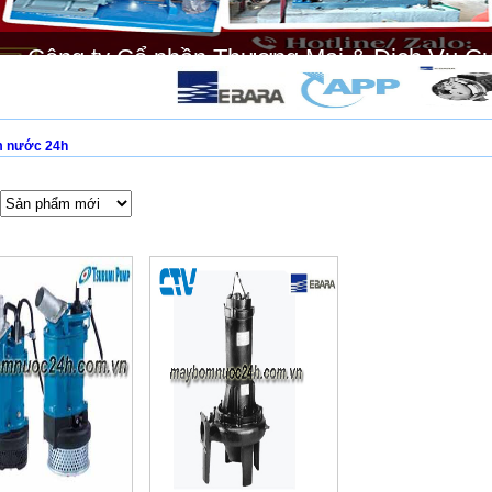
Công ty Cổ phần Thương Mại & Dịch Vụ C
 nước 24h