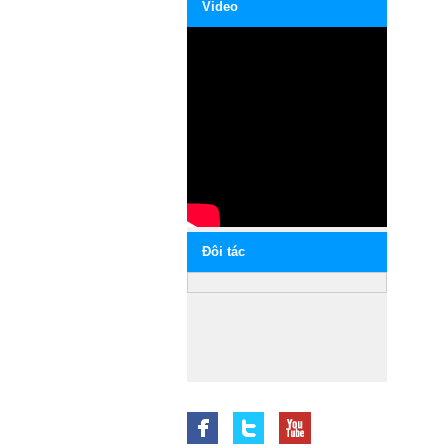
Video
Ðôi tác