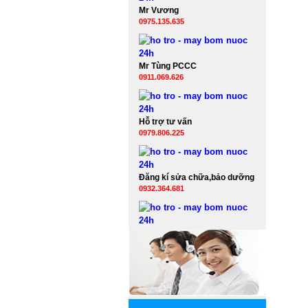
Mr Vương
0975.135.635
Mr Tùng PCCC
0911.069.626
Hỗ trợ tư vấn
0979.806.225
Đăng kí sửa chữa,bảo dưỡng
0932.364.681