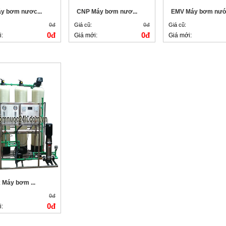
y bơm nươc...
CNP Máy bơm nươ...
EMV Máy bơm nướ.
0đ
Giá cũ:
0đ
Giá cũ:
0đ
0đ
i:
Giá mới:
Giá mới:
 Máy bơm ...
0đ
0đ
i: