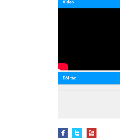
Video
Ðôi tác