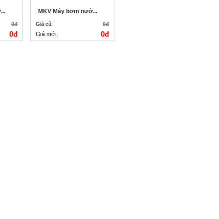
..
MKV Máy bơm nướ...
0đ
Giá cũ:
0đ
0đ
0đ
Giá mới: