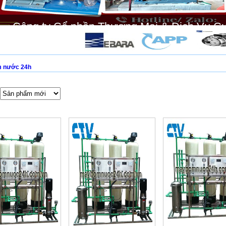
Công ty Cổ phần Thương Mại & Dịch Vụ C
 nước 24h