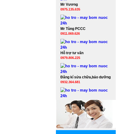
Mr Vương
0975.135.635
Mr Tùng PCCC
0911.069.626
Hỗ trợ tư vấn
0979.806.225
Đăng kí sửa chữa,bảo dưỡng
0932.364.681