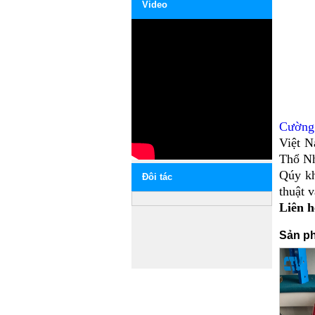
Video
Cường
Việt N
Thổ Nh
Qúy kh
Ðôi tác
thuật v
Liên h
Sản ph