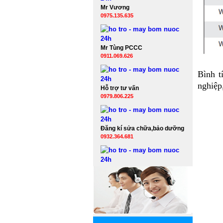
Mr Vương
0975.135.635
Mr Tùng PCCC
0911.069.626
Bình t
nghiệp
Hỗ trợ tư vấn
0979.806.225
Đăng kí sửa chữa,bảo dưỡng
0932.364.681