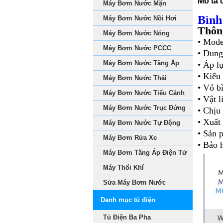
Mô tả c
Máy Bơm Nước Mặn
Bình
Máy Bơm Nước Nồi Hơi
Thông
Máy Bơm Nước Nóng
• Mod
Máy Bơm Nước PCCC
•
Dung t
Máy Bơm Nước Tăng Áp
•
Áp lự
•
Kiểu 
Máy Bơm Nước Thải
•
Vỏ bì
Máy Bơm Nước Tiểu Cảnh
•
Vật l
Máy Bơm Nước Trục Đứng
•
Chịu 
• Xuất
Máy Bơm Nước Tự Động
•
Sản p
Máy Bơm Rửa Xe
•
Bảo h
Máy Bơm Tăng Áp Điện Tử
Máy Thổi Khí
Sửa Máy Bơm Nước
Danh mục tủ điện
Tủ Điện Ba Pha