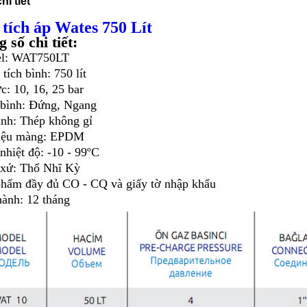
hi tiết
 tích áp Wates 750 Lít
 số chi tiết:
el: WAT750LT
ích bình: 750 lít
c: 10, 16, 25 bar
bình: Đứng, Ngang
nh: Thép không gỉ
iệu màng: EPDM
nhiệt độ: -10 - 99ºC
 xứ: Thổ Nhĩ Kỳ
hẩm đầy đủ CO - CQ và giấy tờ nhập khẩu
ành: 12 tháng