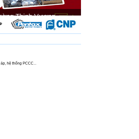
ường Thịnh Vương.
 áp, hệ thống PCCC...