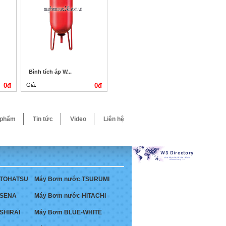
Bình tích áp W...
0đ
Giá:
0đ
 phẩm
Tin tức
Video
Liên hệ
 TOHATSU
Máy Bơm nước TSURUMI
 SENA
Máy Bơm nước HITACHI
SHIRAI
Máy Bơm BLUE-WHITE