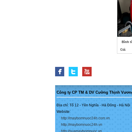
Bình tí
Giá:
Công ty CP TM & DV Cường Thịnh Vươn
Địa chỉ: Tổ 12 - Yên Nghĩa - Hà Đông - Hà Nội
Website:
http://maybomnuoc24h.com.vn
http://maybomnuoc24h.vn
http://suamaybomnuoc.vn