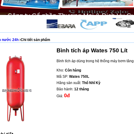
Công ty Cổ phần Thương Mại & Dịch Vụ C
 nước 24h
Chi tiết sản phẩm
Bình tích áp Wates 750 Lít
Bình tích áp dùng trong hệ thống máy bơm tăng
Kho:
Còn hàng
Mã SP:
Wates 750L
Hãng sản xuất:
Thổ Nhĩ Kỳ
Bảo hành:
12 tháng
0đ
Giá: